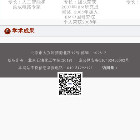
专长：人工智能和
专长：团队荣获
专长
集成电路专家
2007年IBM研究成
就奖, 2005年加入
IBM中国研究院,
个人荣获2008年
IBM杰出技术成就
学术成果
R
奖
北京市大兴区清源北路19号 邮编：102617
版权所有：北京石油化工学院(2019) 京公网安备110402430082号
本网站不良信息举报电话：010-81292191
访问量：