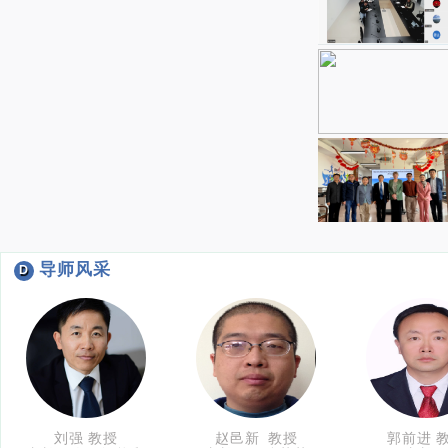
导师风采
D
刘强 教授
赵邑新 教授
郭前进 