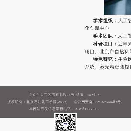
学术组织：
人工
化创新中心
学术团队：
人工
科研项目：
近年
、
项目
北京市自然科
特色研究：
生物
系统、激光精密测控
北京市大兴区清源北路19号 邮编：102617
版权所有：北京石油化工学院(2019) 京公网安备110402430082号
本网站不良信息举报电话：010-81292191