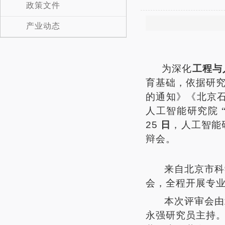
政策文件
产业动态
为深化
工程与
育基础，
依据
研
的通知
》
《北京
人工智能研究院 
25
日
，人工智能
辩会。
来自
北京市科
会，全程开展专
本次评审会由
永强研究员主持