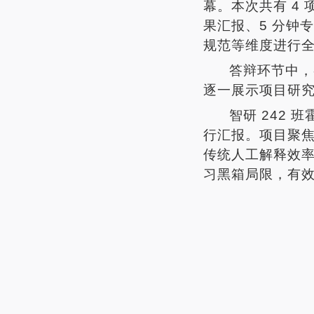
幕。本次共有
4
果汇报、
5
分钟专
规范等维度进行
答辩环节中，
逐一展示项目研
智研
242
班
行汇报。项目聚
传统人工解释效
习黑箱局限，有