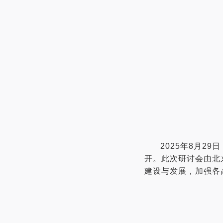
2025
年
8
月
29
日
开。此次研讨会由北
建设与发展，加强各