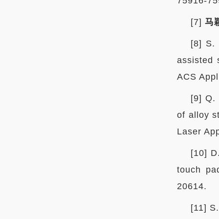
75916-75
[7]
马
[8] S.
assisted 
ACS Appli
[9] Q.
of alloy 
Laser App
[10] 
touch pa
20614.
[11] S