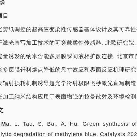
像
项目
 激光剪纸调控的超高应变柔性传感器基体设计及其可靠性研究 
基于激光直写加工技术的可穿戴柔性传感器, 北歌研究院, 202
 低能量诱发的纳米含能多层膜瞬间液相扩散连接, 北京市自然科学
 纳米多层膜钎料熔点降低的尺寸效应和界面反应机理研究, 国家
 激发辐射损耗机制诱导超光学衍射极限飞秒激光直写制造系统, 
 激光加工纳米结构应用于表面增强的拉曼散射及环境检测, 北京
文
 Ma
, L. Tao, S. Bai, A. Hu. Green synthesis of
lytic degradation of methylene blue. Catalysts 202