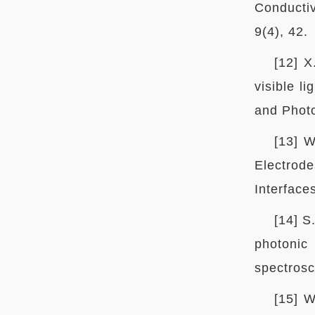
Conductiv
9(4), 42.
[12] X
visible l
and Photo
[13] 
Electrode
Interface
[14] S
photonic
spectrosc
[15] W