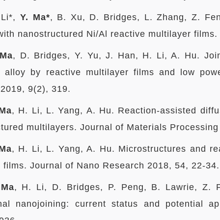
 Li*,
Y. Ma*
, B. Xu, D. Bridges, L. Zhang, Z. Fe
with nanostructured Ni/Al reactive multilayer film
 Ma
, D. Bridges, Y. Yu, J. Han, H. Li, A. Hu. Join
 alloy by reactive multilayer films and low pow
2019, 9(2), 319.
 Ma
, H. Li, L. Yang, A. Hu. Reaction-assisted diff
tured multilayers. Journal of Materials Processin
 Ma
, H. Li, L. Yang, A. Hu. Microstructures and rea
r films. Journal of Nano Research 2018, 54, 22-34.
 Ma
, H. Li, D. Bridges, P. Peng, B. Lawrie, Z. 
nal nanojoining: current status and potential a