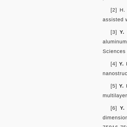
[2] H.
assisted 
[3]
Y.
aluminum
Sciences 
[4]
Y.
nanostruc
[5]
Y.
multilaye
[6]
Y.
dimensio