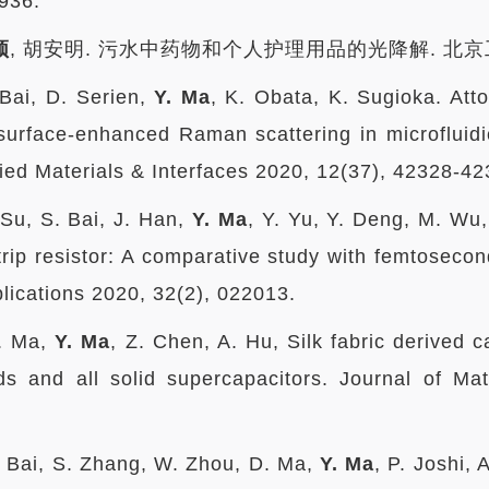
936.
颖
, 胡安明. 污水中药物和个人护理用品的光降解. 北京工业大学学
 Bai, D. Serien,
Y. Ma
, K. Obata, K. Sugioka. Att
surface-enhanced Raman scattering in microfluid
ed Materials & Interfaces 2020, 12(37), 42328-42
 Su, S. Bai, J. Han,
Y. Ma
, Y. Yu, Y. Deng, M. Wu,
strip resistor: A comparative study with femtoseco
lications 2020, 32(2), 022013.
D. Ma,
Y. Ma
, Z. Chen, A. Hu, Silk fabric derived c
ds and all solid supercapacitors. Journal of Ma
. Bai, S. Zhang, W. Zhou, D. Ma,
Y. Ma
, P. Joshi,