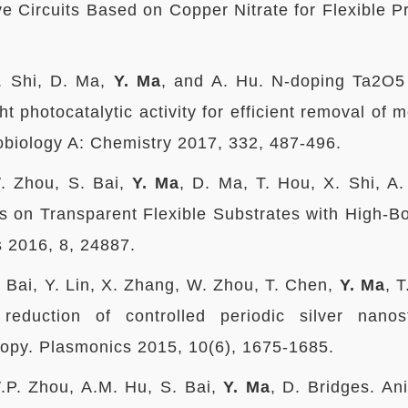
e Circuits Based on Copper Nitrate for Flexible P
. Shi, D. Ma,
Y. Ma
, and A. Hu. N-doping Ta2O5 
ight photocatalytic activity for efficient removal o
biology A: Chemistry 2017, 332, 487-496.
W. Zhou, S. Bai,
Y. Ma
, D. Ma, T. Hou, X. Shi, A.
s on Transparent Flexible Substrates with High-B
s 2016, 8, 24887.
. Bai, Y. Lin, X. Zhang, W. Zhou, T. Chen,
Y. Ma
, 
 reduction of controlled periodic silver nano
opy. Plasmonics 2015, 10(6), 1675-1685.
.P. Zhou, A.M. Hu, S. Bai,
Y. Ma
, D. Bridges. Ani