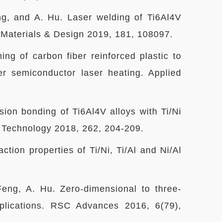
ng, and A. Hu. Laser welding of Ti6Al4V
s. Materials & Design 2019, 181, 108097.
ing of carbon fiber reinforced plastic to
er semiconductor laser heating. Applied
usion bonding of Ti6Al4V alloys with Ti/Ni
g Technology 2018, 262, 204-209.
ction properties of Ti/Ni, Ti/Al and Ni/Al
Feng, A. Hu. Zero-dimensional to three-
pplications. RSC Advances 2016, 6(79),