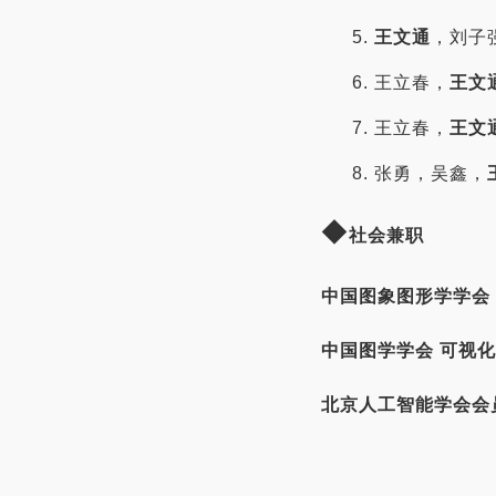
5.
王文通
，刘子强
6. 王立春，
王文
7. 王立春，
王文
8. 张勇，吴鑫，
◆
社会兼职
中国图象图形学学会 
中国图学学会 可视
北京人工智能学会会