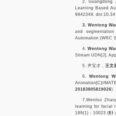
2.
Guangdong 
Learning Based Au
9842349. doi:10.3
3.
Wentong Wa
and segmentatio
Automation (WRC SA
4.
Wentong Wa
Stream UDN[J]. Ap
5. 尹宝才，
王文
6.
Wentong W
Animation[C]//
20183805819026
)
7.Wenhui Zha
learning for fac
189(1)：10023 (
EI