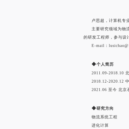
卢思超，计算机专
主要研究领域为物
的研发工程师，参与设计
E
-mail
：l
usichao@
◆
个人简历
2011.09-201
8
.
10
201
8
.12-2020.12
2021.06
至今 北京
◆
研究方向
物流系统工程
进化计算