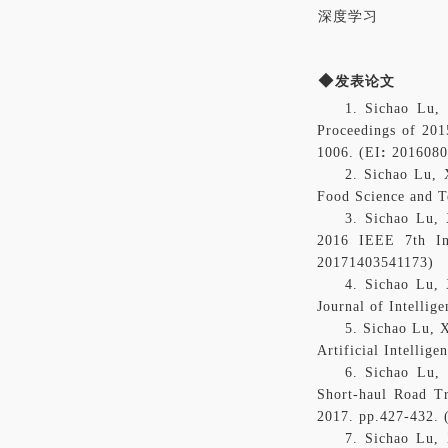
深度学习
◆
发表论文
1.
Sichao
Lu,
Proceedings of 201
1006. (
EI
:
2016080
2.
Sichao
Lu,
Food Science and T
3.
Sichao
Lu,
2016 IEEE 7th In
20171403541173)
4.
Sichao
Lu,
Journal of Intellig
5.
Sichao
Lu,
X
Artificial Intellig
6.
Sichao
Lu,
Short-haul Road Tr
2017.
pp.427-432.
7
.
Sichao
Lu,