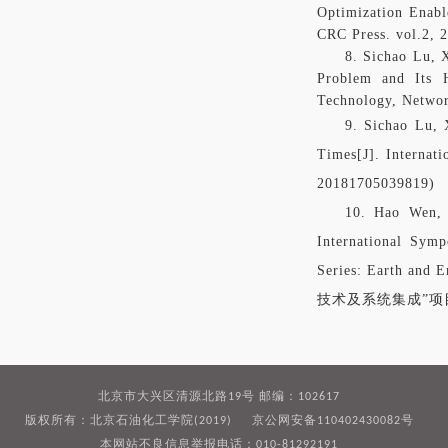
Optimization Enab
CRC Press. vol.2, 
8
.
Sichao
Lu,
Problem and Its 
Technology, Networ
9
.
Sichao
Lu,
Times[J].
Internat
20181705039819)
10.
Hao Wen
International Sym
Series: Earth and E
技术及系统集成”项
北京市大兴区清源北路19号 邮编：102617
版权所有：北京石油化工学院(2019) 京公网安备110402430082号
本网站不良信息举报电话：010-81292191