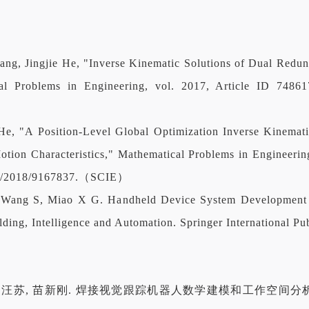
ang, Jingjie He, "Inverse Kinematic Solutions of Dual Red
al Problems in Engineering, vol. 2017, Article ID 74861
 He, "A Position-Level Global Optimization Inverse Kinema
tion Characteristics," Mathematical Problems in Engineering
55/2018/9167837.（SCIE）
, Wang S, Miao X G. Handheld Device System Development 
ding, Intelligence and Automation. Springer International
, 汪苏, 苗新刚. 焊接视觉跟踪机器人数学建模和工作空间分析[J]. 上