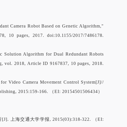
undant Camera Robot Based on Genetic Algorithm,"
78, 10 pages, 2017. doi:10.1155/2017/7486178.
tic Solution Algorithm for Dual Redundant Robots
, vol. 2018, Article ID 9167837, 10 pages, 2018.
for Video Camera Movement Control System[J]//
 Publishing, 2015:159-166. （EI: 20154501506434）
海交通大学学报, 2015(03):318-322. （EI: