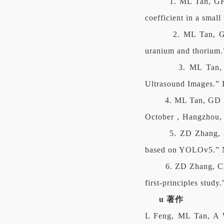
1.
ML Tan, GF 
coefficient in a smal
2. ML Tan, G
uranium and thorium.
3. ML Tan,
Ultrasound Images.” 
4. ML Tan, GD Z
October
，
Hangzhou, 
5. ZD Zhang, 
based on YOLOv5.” N
6. ZD Zhang, CL
first-principles study
u
著作
L Feng, ML Tan, A W